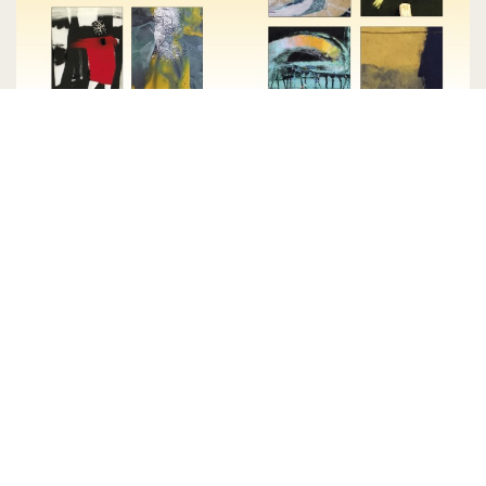
„Przenikanie barw” – nowa
wystawa w Galerii TSP
23 stycznia 2023 r. o godz. 18.00
Czytaj więcej