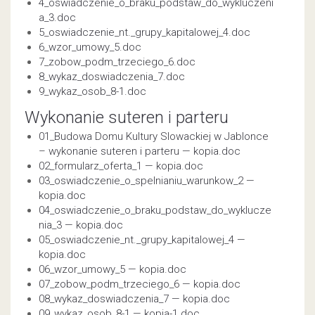
4_oswiadczenie_o_braku_podstaw_do_wykluczeni
a_3.doc
5_oswiadczenie_nt._grupy_kapitalowej_4.doc
6_wzor_umowy_5.doc
7_zobow_podm_trzeciego_6.doc
8_wykaz_doswiadczenia_7.doc
9_wykaz_osob_8-1.doc
Wykonanie suteren i parteru
01_Budowa Domu Kultury Slowackiej w Jablonce
– wykonanie suteren i parteru — kopia.doc
02_formularz_oferta_1 — kopia.doc
03_oswiadczenie_o_spelnianiu_warunkow_2 —
kopia.doc
04_oswiadczenie_o_braku_podstaw_do_wyklucze
nia_3 — kopia.doc
05_oswiadczenie_nt._grupy_kapitalowej_4 —
kopia.doc
06_wzor_umowy_5 — kopia.doc
07_zobow_podm_trzeciego_6 — kopia.doc
08_wykaz_doswiadczenia_7 — kopia.doc
09_wykaz_osob_8-1 — kopia-1.doc