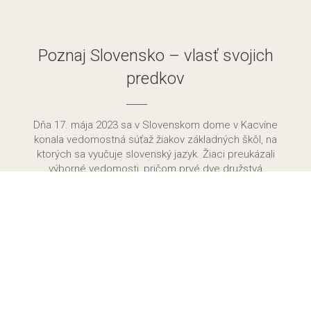
Poznaj Slovensko – vlasť svojich
predkov
Dňa 17. mája 2023 sa v Slovenskom dome v Kacvíne
konala vedomostná súťaž žiakov základných škôl, na
ktorých sa vyučuje slovenský jazyk. Žiaci preukázali
výborné vedomosti, pričom prvé dve družstvá
odpovedali na všetky otázky správne a o víťazovi
musel rozhodnúť až rozstrel. Bolo to tesné a poradie
bolo nakoniec takéto:
Základná škola Jurgov
Základná škola Krempachy
Základná škola Nová Belá
Základná škola Kacvín