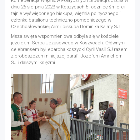
Konfederacja Więźniów Politycznych Słowacji uczciła w
dniu 26 sierpnia 2023 w Koszycach 5 rocznicę śmierci
tajnie wyświęconego biskupa, więźnia politycznego i
członka batalionu techniczno-pomocniczego w
Czechosłowackiej Armii biskupa Dominika Kalaty SJ.
Msza święta wspomnieniowa odbyła się w kościele
jezuickim Serca Jezusowego w Koszycach. Głównym
celebransem był eparcha koszycki Cyril Vasiľ SJ razem
z proboszczem niniejszej parafii Jozefem Amrichem
SJ i dalszymi księżmi.