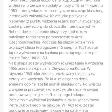
1943–1945. Studia filozoficzne rozpoczął w 1947 roku
w Děčínie, przerwane zostały w nocy z 13 na 14 kwietnia
1950 r., kiedy władze komunistyczne niszcząc klasztory,
internowały zakonników. Kalata jako politycznie
niepewny (z punktu widzenia reżimu komunistycznego)
został przewieziony do obozu dla internowanych w
Bohosudovie, następnie służył trzy i pół roku w
batalionie techniczno-pomocniczym w Armii
Czechosłowackiej. Podczas tej służby potajemnie
ukończył studia teologiczne i 12 sierpnia 1951 został
tajnie wyświęcony na kapłana przez tajnego biskupa i
jezuitę Pavla Hnilicu SJ.
Na biskupa został wyświęcony również tajnie 9 września
1955 przez biskupa Jana Chryzostoma Korca. W
styczniu 1960 roku został aresztowany i skazany na
cztery lata więzienia. Po kilku miesiącach dzięki
amnestii ogólnej został jednak ułaskawiony. Po wyjściu
z więzienia pracował jako elektryk, ale nadal w swojej
podstawowej misji – służbie tajnego biskupa.
Potajemnie wyświęcał kapłanów, a także konsekrował
Petra Dubovskiego na biskupa. W 1963 roku został
ponownie aresztowany i skazany na cztery lata