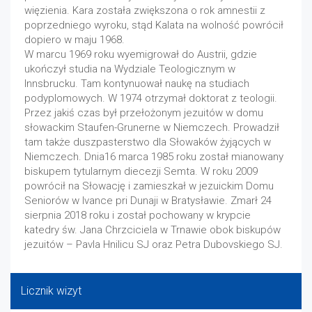
więzienia. Kara została zwiększona o rok amnestii z
poprzedniego wyroku, stąd Kalata na wolność powrócił
dopiero w maju 1968.
W marcu 1969 roku wyemigrował do Austrii, gdzie
ukończył studia na Wydziale Teologicznym w
Innsbrucku. Tam kontynuował naukę na studiach
podyplomowych. W 1974 otrzymał doktorat z teologii.
Przez jakiś czas był przełożonym jezuitów w domu
słowackim Staufen-Grunerne w Niemczech. Prowadził
tam także duszpasterstwo dla Słowaków żyjących w
Niemczech. Dnia16 marca 1985 roku został mianowany
biskupem tytularnym diecezji Semta. W roku 2009
powrócił na Słowację i zamieszkał w jezuickim Domu
Seniorów w Ivance pri Dunaji w Bratysławie. Zmarł 24
sierpnia 2018 roku i został pochowany w krypcie
katedry św. Jana Chrzciciela w Trnawie obok biskupów
jezuitów – Pavla Hnilicu SJ oraz Petra Dubovskiego SJ.
Licznik wizyt