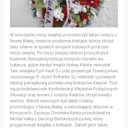
W uroczystej mszy świętej uczestniczyli także rodacy z
Nowej Białej, miejsca urodzenia biskupa, którzy złożyli
dary ofiarne w spiskich strojach ludowych podczas
mszy świętej. Po mszy świętej obecni przeszli pod
budynek Specjalistycznego Instytutu Geriatrii św.
Łukasza, gdzie kiedyś ksiądz biskup Kalata mieszkał.
Tam władyka Cyril Vasiľ SJ oraz prowincjał Towarzystwa
Jezusowego P. Jozef Šofranko SJ odsłonili i poświęcili
tablicę pamiątkową poświęconą biskupowi Kalacie. Pod
nią przedstawiciele Konfederacji Więźniów Politycznych
Słowacji oraz krewni z rodziny Kalatów złożyli kwiaty i
wieńce. Wśród obecnych byli także rodacy
pochodzący z Nowej Białej, a mieszkający obecnie w
Koszycach. Życiorys Dominika Kalaty przedstawił ks.
Michal Válka z Diecezji Bańskobystrzyckiej, który
przygotowuje książkę o biskupie. Zabrał głos także