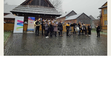
Koncert Młodzieżowej Orkiestry
Dętej z Kacwina pod nazwą
Muzyka w kulturze pogranicza
Dnia 19 listopada 2023 roku odbył się koncert
Młodzieżowej Orkiestry Dętej z Kacwina, działającej