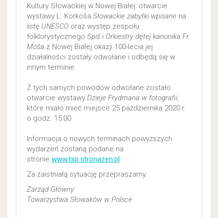
Kultury Słowackiej w Nowej Białej: otwarcie
wystawy L. Korkoša
Słowackie zabytki wpisane na
listę UNESCO
oraz występ zespołu
folklorystycznego
Spiš
i
Orkiestry dętej kanonika Fr.
Móša
z Nowej Białej okazji 100-lecia jej
działalności zostały odwołane i odbędą się w
innym terminie.
Z tych samych powodów odwołane zostało
otwarcie wystawy
Dzieje Frydmana w fotografii
,
które miało mieć miejsce 25 października 2020 r.
o godz. 15:00.
Informacja o nowych terminach powyższych
wydarzeń zostaną podane na
stronie
www.tsp.stronazen.pl
Za zaistniałą sytuację przepraszamy.
Zarząd Główny
Towarzystwa Słowaków w Polsce