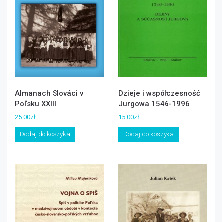
Almanach Slováci v
Dzieje i współczesność
Poľsku XXIII
Jurgowa 1546-1996
25.00
zł
15.00
zł
Dodaj do koszyka
Dodaj do koszyka