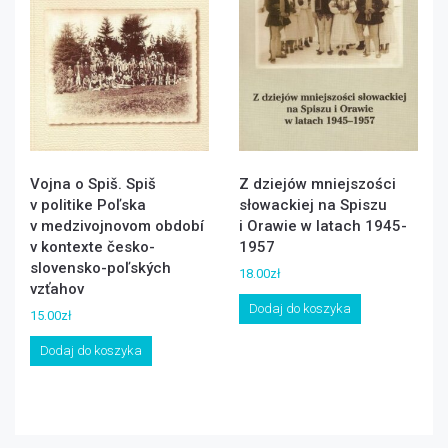
Vojna o Spiš. Spiš
Z dziejów mniejszości
v politike Poľska
słowackiej na Spiszu
v medzivojnovom období
i Orawie w latach 1945-
v kontexte česko-
1957
slovensko-poľských
18.00
zł
vzťahov
Dodaj do koszyka
15.00
zł
Dodaj do koszyka