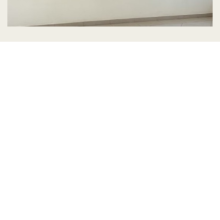
Konkurs dla dzieci „Słowacja
bliżej” w Centrum Kultury
Słowackiej w Nowej Białej
Dnia 12 marca 2024 r. została w Centrum Kultury
Słowackiej w Novej Białej otwarta wystawa fotografii
o ciekawych miejscach i zabytkach Słowacji pod
patronatem Konsula Honorowego Republiki
Słowackiej Wiesława Wojasa. Pod jego patronatem
odbędzie się także konkurs „Słowacja bliżej”
Czytaj więcej