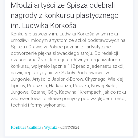
Młodzi artyści ze Spisza odebrali
nagrody z konkursu plastycznego
im. Ludwika Korkoša
Konkurs plastyczny im. Ludwika Korkoša w tym roku
umożliwił młodym artystom ze szkół podstawowych na
Spiszu i Orawie w Polsce poznanie i artystyczne
odtworzenie piękna słowackiego stroju. Do redakcji
czasopisma Život, które jest głównym organizatorem
konkursu, wpłynęło łącznie 112 prac z jedenastu szkół,
najwięcej tradycyjnie ze Szkoły Podstawowej w
Jurgowie. Artyści z Jabłonki-Borow, Chyżnego, Wielkiej
Lipnicy, Podszklia, Harkabuza, Podvlku, Nowej Białej,
Jurgowa, Czarnej Góry, Kacwina i Krempach, jak co roku
zaprezentowali ciekawe pomysły pod względem treści,
techniki i formy wykonania.
Konkurs
/
kultura
/
Wyniki
-
05/22/2024