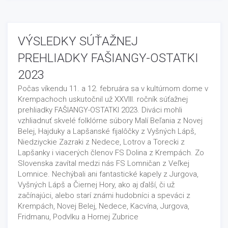
VÝSLEDKY SÚŤAŽNEJ
PREHLIADKY FAŠIANGY-OSTATKI
2023
Počas víkendu 11. a 12. februára sa v kultúrnom dome v
Krempachoch uskutočnil už XXVIII. ročník súťažnej
prehliadky FAŠIANGY-OSTATKI 2023. Diváci mohli
vzhliadnuť skvelé folklórne súbory Malí Beľania z Novej
Belej, Hajduky a Lapšanské fijalôčky z Vyšných Lápš,
Niedziyckie Zazraki z Nedece, Lotrov a Torecki z
Lapšanky i viacerých členov FS Dolina z Krempách. Zo
Slovenska zavítal medzi nás FS Lomničan z Veľkej
Lomnice. Nechýbali ani fantastické kapely z Jurgova,
Vyšných Lápš a Čiernej Hory, ako aj ďalší, či už
začínajúci, alebo starí známi hudobníci a speváci z
Krempách, Novej Belej, Nedece, Kacvína, Jurgova,
Fridmanu, Podvlku a Hornej Zubrice