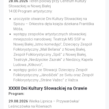
28.06.2026
Teren polowy przy Centrum Kultury
Słowackiej w Nowej Białej
14:00 Program artystyczny:
uroczyste otwarcie Dni Kultury Słowackiej na
Spiszu – Orkiestra dęta księża dziekana Františka
Móša,
występy zespołów artystycznych słowackiej
mniejszości narodowej: Teatrzyk MS SSP w
Nowej Białej „Istno komedyjo”, Dziecięcy Zespół
Folklorystyczny „Malí Beľania” z Nowej Białej,
Zespół Folklorystyczny „Spiš” z Nowej Białej,
Teatrzyk „Niedzyickie Zazraki” z Niedzicy, Kapela
Ludowa „Kitkovci”,
występy gości ze Słowacji: Dziecięcy Zespół
Folklorystyczny „Jánošíček” ze Svitu oraz Zespół
Folklorystyczny „Stráne Važec” z Važca.
XXXIII Dni Kultury Słowackiej na Orawie
Program:
29.08.2026
Wielka Lipnica – Przywarówka/
Leśniczówka na Równiach