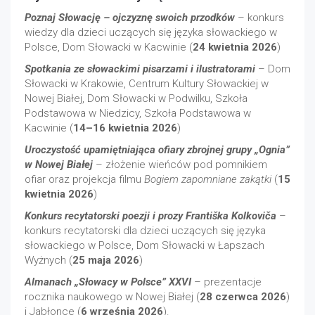
Poznaj Słowację – ojczyznę swoich przodków
– konkurs
wiedzy dla dzieci uczących się języka słowackiego w
Polsce, Dom Słowacki w Kacwinie (
24 kwietnia 2026
)
Spotkania ze słowackimi pisarzami i ilustratorami
– Dom
Słowacki w Krakowie, Centrum Kultury Słowackiej w
Nowej Białej, Dom Słowacki w Podwilku, Szkoła
Podstawowa w Niedzicy, Szkoła Podstawowa w
Kacwinie (
14–16 kwietnia 2026
)
Uroczystość upamiętniająca ofiary zbrojnej grupy „Ognia”
w Nowej Białej
– złożenie wieńców pod pomnikiem
ofiar oraz projekcja filmu
Bogiem zapomniane zakątki
(
15
kwietnia 2026
)
Konkurs recytatorski poezji i prozy Františka Kolkoviča
–
konkurs recytatorski dla dzieci uczących się języka
słowackiego w Polsce, Dom Słowacki w Łapszach
Wyżnych (
25 maja 2026
)
Almanach „Słowacy w Polsce” XXVI
– prezentacje
rocznika naukowego w Nowej Białej (
28 czerwca 2026
)
i Jabłonce (
6 września 2026
).