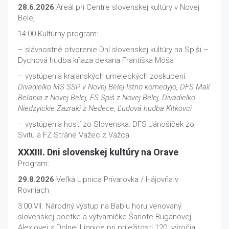
28.6.2026
Areál pri Centre slovenskej kultúry v Novej
Belej
14:00 Kultúrny program:
– slávnostné otvorenie Dní slovenskej kultúry na Spiši –
Dychová hudba kňaza dekana Františka Móša
– vystúpenia krajanských umeleckých zoskupení:
Divadielko MS SSP v Novej Belej Istno komedyjo, DFS Malí
Beľania z Novej Belej, FS Spiš z Novej Belej, Divadielko
Niedzyickie Zazraki z Nedece, Ľudová hudba Kitkovci
– vystúpenia hostí zo Slovenska: DFS Jánošíček zo
Svitu a FZ Stráne Važec z Važca
XXXIII. Dni slovenskej kultúry na Orave
Program:
29.8.2026
Veľká Lipnica Prívarovka / Hájovňa v
Rovniach
3:00 VII. Národný výstup na Babiu horu venovaný
slovenskej poetke a výtvarníčke Šarlote Buganovej-
Alexiovej z Dolnej Lipnice pri príležitosti 120. výročia