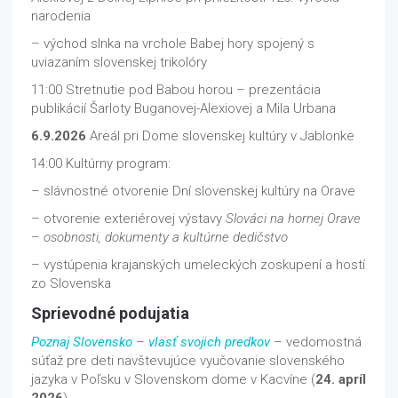
narodenia
– východ slnka na vrchole Babej hory spojený s
uviazaním slovenskej trikolóry
11:00 Stretnutie pod Babou horou – prezentácia
publikácií Šarloty Buganovej-Alexiovej a Mila Urbana
6.9.2026
Areál pri Dome slovenskej kultúry v Jablonke
14:00 Kultúrny program:
– slávnostné otvorenie Dní slovenskej kultúry na Orave
– otvorenie exteriérovej výstavy
Slováci na hornej Orave
–
osobnosti, dokumenty a kultúrne dedičstvo
– vystúpenia krajanských umeleckých zoskupení a hostí
zo Slovenska
Sprievodné podujatia
Poznaj Slovensko – vlasť svojich predkov
– vedomostná
súťaž pre deti navštevujúce vyučovanie slovenského
jazyka v Poľsku v Slovenskom dome v Kacvíne (
24. apríl