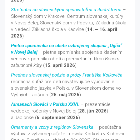
2026
)
Stretnutia so slovenskými spisovateľmi a ilustrátormi
–
Slovenský dom v Krakove, Centrum slovenskej kultúry
v Novej Belej, Slovenský dom v Podvlku, Základná škola
v Nedeci, Základná škola v Kacvíne (
14. – 16. apríl
2026
)
Pietna spomienka na obete ozbrojenej skupina „Ogňa“
v Novej Belej
– pietna spomienka spojená s kladením
vencov k pomníku obetí a premietaním filmu
Bohom
zabudnuté kúty
(
15. apríl 2026
)
Prednes slovenskej poézie a prózy Františka Kolkoviča
–
recitačná súťaž pre deti navštevujúce vyučovanie
slovenského jazyka v Poľsku v Slovenskom dome vo
Vyšných Lapšoch (
25. máj 2026
)
Almanach Slováci v Poľsku XXVI.
– prezentácie
vedeckej ročenky v Novej Belej (
28. jún 2026
)
a Jablonke (
6. september 2026
)
Ornamenty a vzory z regiónov Slovenska
– posúťažná
výstava z výtvarnej súťaže Ludwika Korkoša v Klubovni