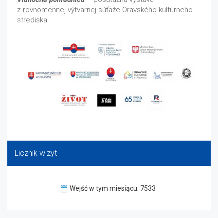
z rovnomennej výtvarnej súťaže Oravského kultúrneho
strediska
Licznik wizyt
Wejść w tym miesiącu: 7533