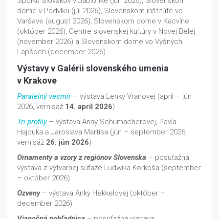
Spolku Slovákov v Jablonke (jún 2026), Slovenskom
dome v Podvlku (júl 2026), Slovenskom inštitúte vo
Varšave (august 2026), Slovenskom dome v Kacvíne
(október 2026), Centre slovenskej kultúry v Novej Belej
(november 2026) a Slovenskom dome vo Vyšných
Lapšoch (december 2026)
Výstavy v Galérii slovenského umenia
v Krakove
Paralelný vesmír
– výstava Lenky Vranovej (apríl – jún
2026, vernisáž
14. apríl 2026
)
Tri profily
– výstava Anny Schumacherovej, Pavla
Hajduka a Jaroslava Martisa (jún – september 2026,
vernisáž
26. jún 2026
)
Ornamenty a vzory z regiónov Slovenska
– posúťažná
výstava z výtvarnej súťaže Ludwika Korkoša (september
– október 2026)
Ozveny
– výstava Anky Hekkelovej (október –
december 2026)
Vianočná pohľadnica
– posúťažná výstava