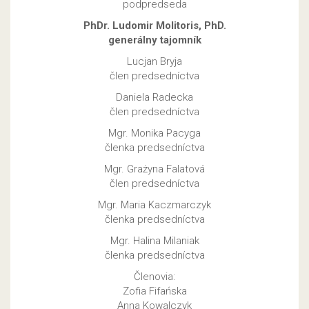
podpredseda
PhDr. Ludomir Molitoris, PhD.
generálny tajomník
Lucjan Bryja
člen predsedníctva
Daniela Radecka
člen predsedníctva
Mgr. Monika Pacyga
členka predsedníctva
Mgr. Grażyna Falatová
člen predsedníctva
Mgr. Maria Kaczmarczyk
členka predsedníctva
Mgr. Halina Milaniak
členka predsedníctva
Členovia:
Zofia Fifańska
Anna Kowalczyk