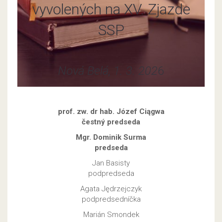
vyvolených na XV. Zjazde
SSP
Nová Belá, 1. 3. 202
6
prof. zw. dr hab. Józef Ciągwa
čestný
predseda
Mgr. Dominik Surma
predseda
Jan Basisty
podpredseda
Agata Jędrzejczyk
podpredsedníčka
Marián Smondek