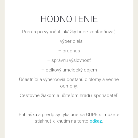
HODNOTENIE
Porota po vypočutí ukážky bude zohľadňovať:
– výber diela
– prednes
– správnu výslovnosť
– celkový umelecký dojem
Účastníci a výhercovia dostanú diplomy a vecné
odmeny.
Cestovné žiakom a učiteľom hradí usporiadateľ.
Prihlášku a predpisy týkajúce sa GDPR si môžete
stiahnuť kliknutím na tento
odkaz
.