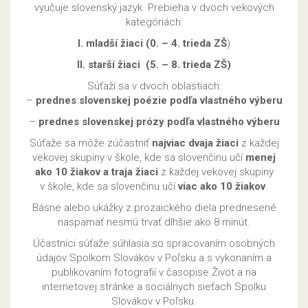
vyučuje slovenský jazyk. Prebieha v dvoch vekových
kategóriách:
I. mladší žiaci (0. – 4. trieda ZŠ
)
II. starší žiaci (5. – 8. trieda ZŠ)
Súťaží sa v dvoch oblastiach:
–
prednes slovenskej poézie podľa vlastného výberu
–
prednes slovenskej prózy podľa vlastného výberu
Súťaže sa môže zúčastniť
najviac dvaja žiaci
z každej
vekovej skupiny v škole, kde sa slovenčinu učí
menej
ako 10 žiakov a traja žiaci
z každej vekovej skupiny
v škole, kde sa slovenčinu učí
viac ako 10 žiakov
.
Básne alebo ukážky z prozaického diela prednesené
naspamäť nesmú trvať dlhšie ako 8 minút.
Účastníci súťaže súhlasia so spracovaním osobných
údajov Spolkom Slovákov v Poľsku a s vykonaním a
publikovaním fotografií v časopise Život a na
internetovej stránke a sociálnych sieťach Spolku
Slovákov v Poľsku.