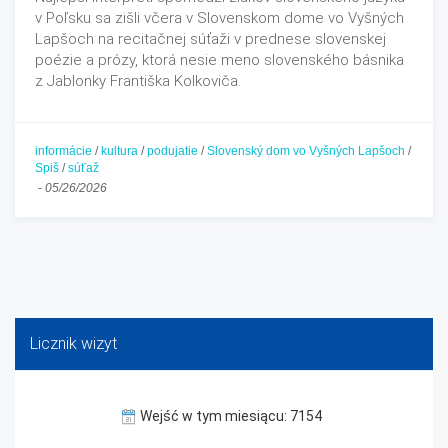
v Poľsku sa zišli včera v Slovenskom dome vo Vyšných
Lapšoch na recitačnej súťaži v prednese slovenskej
poézie a prózy, ktorá nesie meno slovenského básnika
z Jablonky Františka Kolkoviča.
informácie
/
kultura
/
podujatie
/
Slovenský dom vo Vyšných Lapšoch
/
Spiš
/
súťaž
-
05/26/2026
Licznik wizyt
Wejść w tym miesiącu: 7154