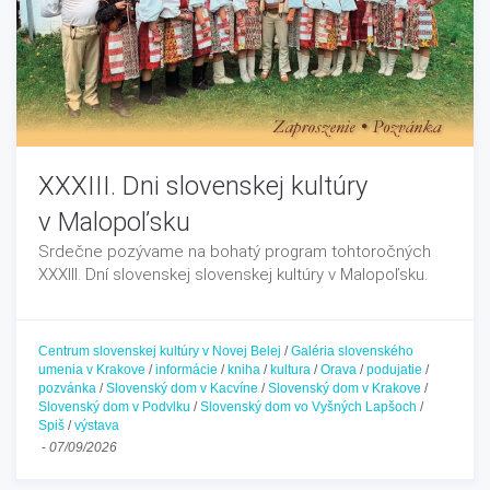
XXXIII. Dni slovenskej kultúry
v Malopoľsku
Srdečne pozývame na bohatý program tohtoročných
XXXIII. Dní slovenskej slovenskej kultúry v Malopoľsku.
Centrum slovenskej kultúry v Novej Belej
/
Galéria slovenského
umenia v Krakove
/
informácie
/
kniha
/
kultura
/
Orava
/
podujatie
/
pozvánka
/
Slovenský dom v Kacvíne
/
Slovenský dom v Krakove
/
Slovenský dom v Podvlku
/
Slovenský dom vo Vyšných Lapšoch
/
Spiš
/
výstava
-
07/09/2026