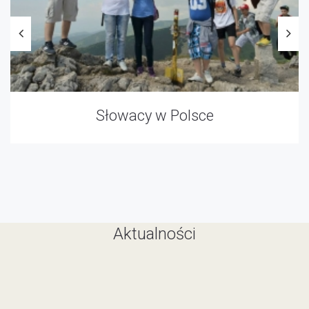
owacy w Polsce
Dział
Aktualności