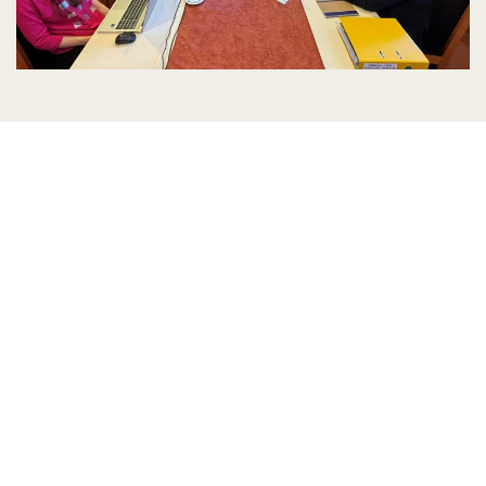
Posiedzenie Komisji ds.
szkolnictwa oraz edukacji
Dnia 6 maja odbyło się w Bratysławie posiedzenie
Komisji ds. Szkolnictwa i Edukacji Urzędu ds.
Słowaków mieszkających za granicą (ÚSŽZ) w
ramach Sekcji ds. Europy Środkowej, Południowej i
Wschodniej. W spotkaniu wzięli udział
przedstawiciele ÚSŽZ, w tym przewodnicząca
Dagmar Repčeková, dyrektor Departamentu Pomocy
Rozwojowej i Usług Zapewnienia Współpracy
Międzynarodowej Ministerstwa Edukacji, Badań,
Rozwoju i Młodzieży Martina Malíková,
przewodnicząca Komitetu ds. Edukacji, Nauki,