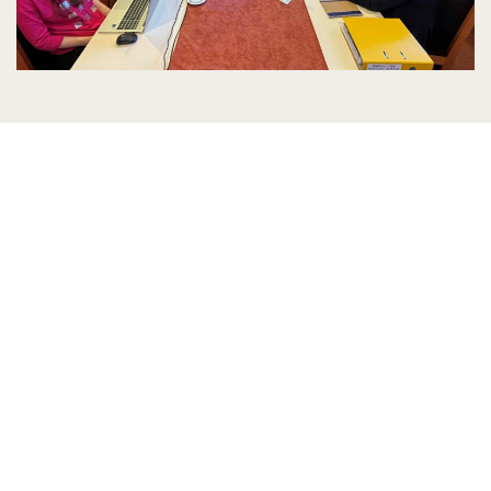
Posiedzenie Komisji ds.
szkolnictwa oraz edukacji
Dnia 6 maja odbyło się w Bratysławie posiedzenie
Komisji ds. Szkolnictwa i Edukacji Urzędu ds.
Słowaków mieszkających za granicą (ÚSŽZ) w
ramach Sekcji ds. Europy Środkowej, Południowej i
Wschodniej. W spotkaniu wzięli udział
przedstawiciele ÚSŽZ, w tym przewodnicząca
Dagmar Repčeková, dyrektor Departamentu Pomocy
Rozwojowej i Usług Zapewnienia Współpracy
Międzynarodowej Ministerstwa Edukacji, Badań,
Rozwoju i Młodzieży Martina Malíková,
przewodnicząca Komitetu ds. Edukacji, Nauki,