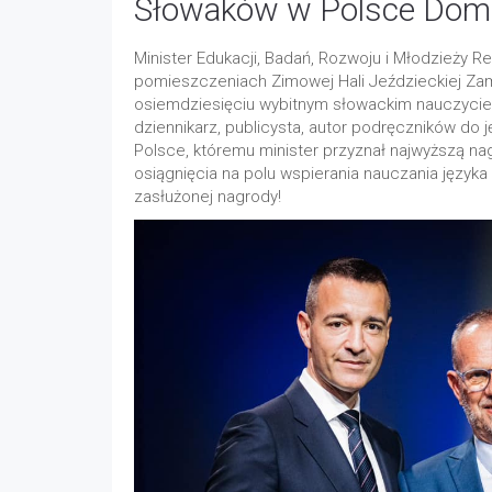
Słowaków w Polsce Domi
Minister Edukacji, Badań, Rozwoju i Młodzieży 
pomieszczeniach Zimowej Hali Jeździeckiej Za
osiemdziesięciu wybitnym słowackim nauczycielo
dziennikarz, publicysta, autor podręczników 
Polsce, któremu minister przyznał najwyższą na
osiągnięcia na polu wspierania nauczania języka
zasłużonej nagrody!