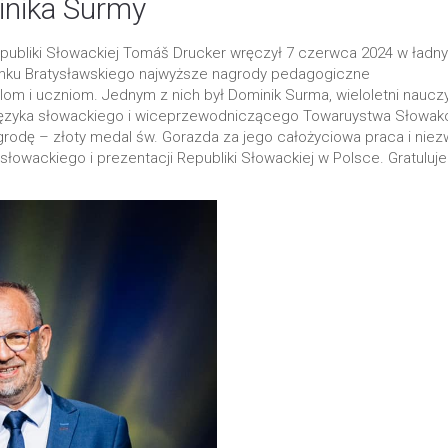
nika Surmy
Republiki Słowackiej Tomáš Drucker wręczył 7 czerwca 2024 w ładn
mku Bratysławskiego najwyższe nagrody pedagogiczne
m i uczniom. Jednym z nich był Dominik Surma, wieloletni nauczy
do języka słowackiego i wiceprzewodniczącego Towaruystwa Słowa
grodę – złoty medal św. Gorazda za jego całożyciowa praca i niez
 słowackiego i prezentacji Republiki Słowackiej w Polsce. Gratuluj