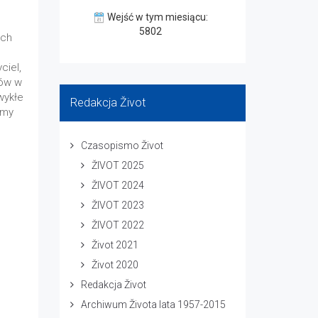
Wejść w tym miesiącu:
5802
ych
ciel,
ków w
wykłe
Redakcja Život
emy
Czasopismo Život
ŽIVOT 2025
ŽIVOT 2024
ŽIVOT 2023
ŽIVOT 2022
Život 2021
Život 2020
Redakcja Život
Archiwum Života lata 1957-2015