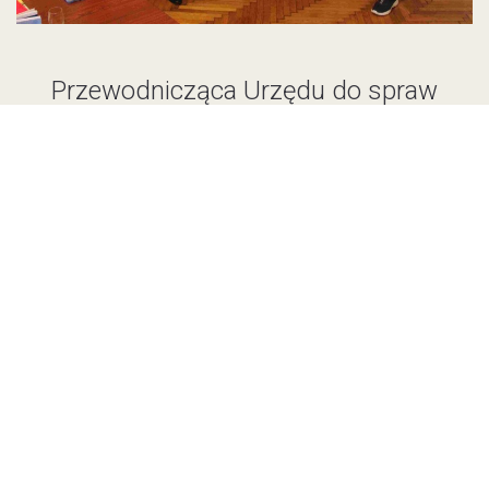
Przewodnicząca Urzędu do spraw
Słowaków Mieszkających Za
Granicą wśród Słowaków w
Polsce
W dniach 22-23 września 2024 r. odwiedziła
Słowaków w Polsce przewodnicząca Urzędu ds.
Słowaków Mieszkających Za Granicą (ÚSŽZ) Dagmar
Repčeková w towarzystwie Kataríny Baranyaovej,
pracowniczki Wydziału Koordynacji Polityki Państwa i
Komunikacji Zewnętrznej ÚSŽZ…
Czytaj więcej