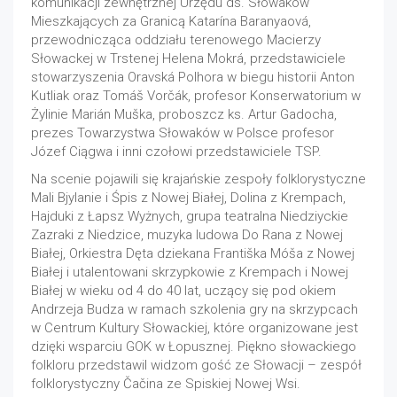
komunikacji zewnętrznej Urzędu ds. Słowaków
Mieszkających za Granicą Katarína Baranyaová,
przewodnicząca oddziału terenowego Macierzy
Słowackej w Trstenej Helena Mokrá, przedstawiciele
stowarzyszenia Oravská Polhora w biegu historii Anton
Kutliak oraz Tomáš Vorčák, profesor Konserwatorium w
Żylinie Marián Muška, proboszcz ks. Artur Gadocha,
prezes Towarzystwa Słowaków w Polsce profesor
Józef Ciągwa i inni czołowi przedstawiciele TSP.
Na scenie pojawili się krajańskie zespoły folklorystyczne
Mali Bjylanie i Śpis z Nowej Białej, Dolina z Krempach,
Hajduki z Łapsz Wyżnych, grupa teatralna Niedziyckie
Zazraki z Niedzice, muzyka ludowa Do Rana z Nowej
Białej, Orkiestra Dęta dziekana Františka Móša z Nowej
Białej i utalentowani skrzypkowie z Krempach i Nowej
Białej w wieku od 4 do 40 lat, uczący się pod okiem
Andrzeja Budza w ramach szkolenia gry na skrzypcach
w Centrum Kultury Słowackiej, które organizowane jest
dzięki wsparciu GOK w Łopusznej. Piękno słowackiego
folkloru przedstawil widzom gość ze Słowacji – zespół
folklorystyczny Čačina ze Spiskiej Nowej Wsi.