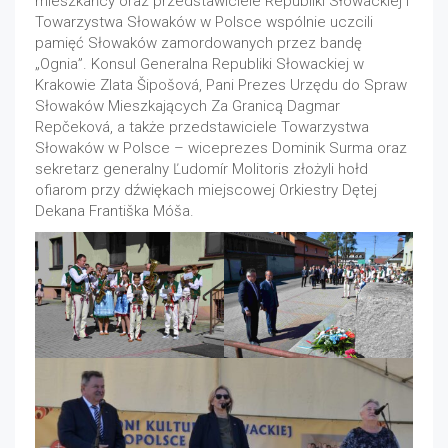
mieszkańcy oraz przedstawiciele Republiki Słowackiej i
Towarzystwa Słowaków w Polsce wspólnie uczcili
pamięć Słowaków zamordowanych przez bandę
„Ognia”. Konsul Generalna Republiki Słowackiej w
Krakowie Zlata Šipošová, Pani Prezes Urzędu do Spraw
Słowaków Mieszkających Za Granicą Dagmar
Repčeková, a także przedstawiciele Towarzystwa
Słowaków w Polsce – wiceprezes Dominik Surma oraz
sekretarz generalny Ľudomír Molitoris złożyli hołd
ofiarom przy dźwiękach miejscowej Orkiestry Dętej
Dekana Františka Móša.