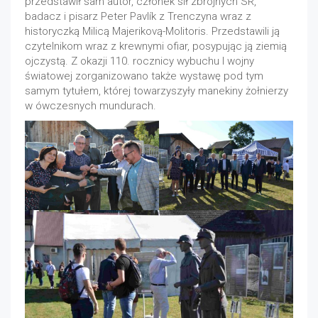
przedstawił sam autor, członek sił zbrojnych SR,
badacz i pisarz Peter Pavlík z Trenczyna wraz z
historyczką Milicą Majerikovą-Molitoris. Przedstawili ją
czytelnikom wraz z krewnymi ofiar, posypując ją ziemią
ojczystą. Z okazji 110. rocznicy wybuchu I wojny
światowej zorganizowano także wystawę pod tym
samym tytułem, której towarzyszyły manekiny żołnierzy
w ówczesnych mundurach.