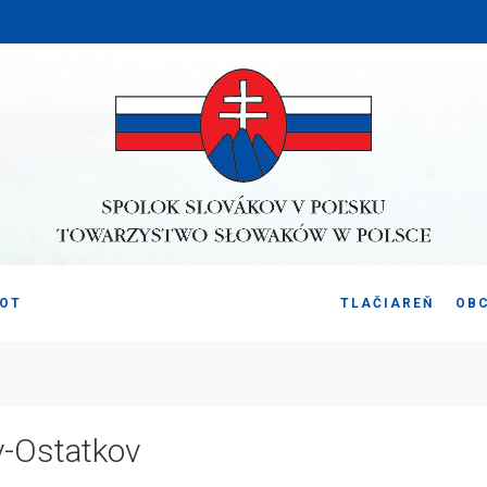
VOT
TLAČIAREŇ
OB
v-Ostatkov