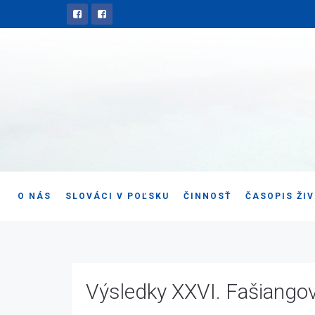
O NÁS
SLOVÁCI V POĽSKU
ČINNOSŤ
ČASOPIS ŽI
Výsledky XXVI. Fašiango