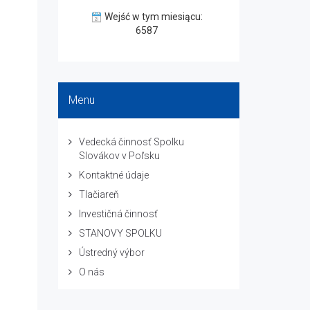
Wejść w tym miesiącu:
6587
Menu
Vedecká činnosť Spolku
Slovákov v Poľsku
Kontaktné údaje
Tlačiareň
Investičná činnosť
STANOVY SPOLKU
Ústredný výbor
O nás