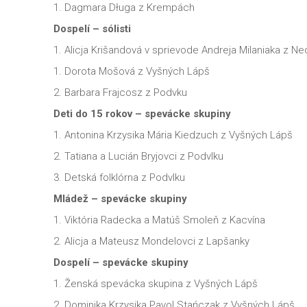
1. Dagmara Długa
z
Krempách
Dospelí
– sólisti
1. Alicja Krišandová v sprievode Andreja Milaniaka z N
1. Dorota Mošová z Vyšných Lápš
2. Barbara Frajcosz z Podvku
Deti do 15 rokov – spevácke skupiny
1. Antonina Krzysika Mária Kiedzuch z Vyšných Lápš
2. Tatiana a Lucián Bryjovci z Podvlku
3. Detská folklórna z Podvlku
Mládež – spevácke skupiny
1. Viktória Radecka a Matúš Smoleň z Kacvína
2. Alicja a Mateusz Mondelovci z Lapšanky
Dospelí
– spevácke skupiny
1. Ženská spevácka skupina z Vyšných Lápš
2. Dominika Krzysika Pavol Stańczak z Vyšných Lápš