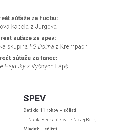
reát súťaže za hudbu:
ová kapela z Jurgova
reát súťaže za spev:
ka skupina
FS Dolina
z Krempách
reát súťaže za tanec:
é Hajduky
z Vyšných Lápš
SPEV
Deti do 11 rokov – sólisti
1. Nikola Bednarčíková z Novej Belej
Mládež – sólisti