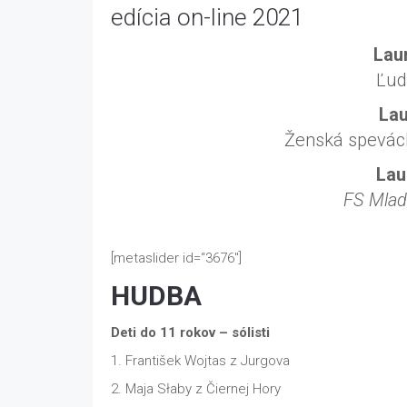
edícia on-line 2021
Lau
Ľud
Lau
Ženská spevác
Lau
FS Mlad
[metaslider id=“3676″]
HUDBA
Deti do 11 rokov – sólisti
1. František Wojtas z Jurgova
2. Maja Słaby z Čiernej Hory