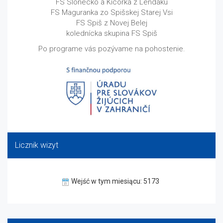
FS Slonecko a Kicorka z Lendaku
FS Maguranka zo Spišskej Starej Vsi
FS Spiš z Novej Belej
kolednícka skupina FS Spiš
Po programe vás pozývame na pohostenie.
Licznik wizyt
Wejść w tym miesiącu: 5173