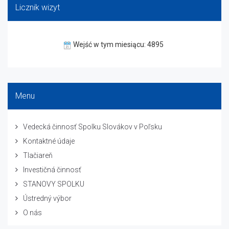
Licznik wizyt
Wejść w tym miesiącu: 4895
Menu
Vedecká činnosť Spolku Slovákov v Poľsku
Kontaktné údaje
Tlačiareň
Investičná činnosť
STANOVY SPOLKU
Ústredný výbor
O nás