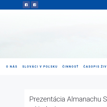
O NÁS
SLOVÁCI V POĽSKU
ČINNOSŤ
ČASOPIS ŽI
Prezentácia Almanachu Sl