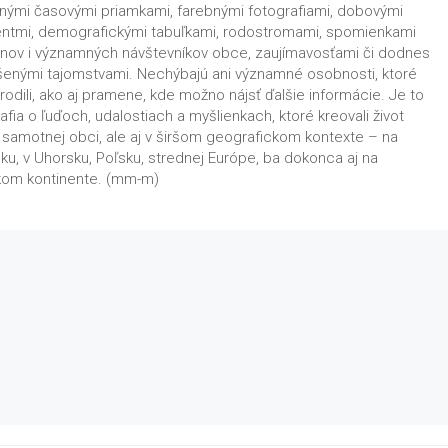
nými časovými priamkami, farebnými fotografiami, dobovými
tmi, demografickými tabuľkami, rodostromami, spomienkami
ov i významných návštevníkov obce, zaujímavosťami či dodnes
šenými tajomstvami. Nechýbajú ani významné osobnosti, ktoré
rodili, ako aj pramene, kde možno nájsť ďalšie informácie. Je to
ia o ľuďoch, udalo­stiach a myšlienkach, ktoré kreovali život
v samotnej obci, ale aj v širšom geografickom kontexte – na
ku, v Uhorsku, Poľsku, strednej Európe, ba dokonca aj na
om kontinente. (mm-m)