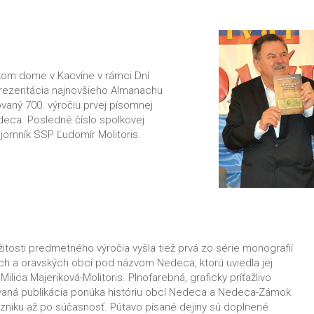
skom dome v Kacvíne v rámci Dní
 prezentácia najnovšieho Almanachu
ovaný 700. výročiu prvej písomnej
deca. Posledné číslo spolkovej
ajomník SSP Ľudomír Molitoris.
ežitosti predmetného výročia vyšla tiež prvá zo série monografií
ch a oravských obcí pod názvom Nedeca, ktorú uviedla jej
Milica Majeriková-­Molitoris. Plnofarebná, graficky príťažlivo
aná publikácia ponúka históriu obcí Nedeca a Nedeca-Zámok
vzniku až po súčasnosť. Pútavo písané dejiny sú doplnené