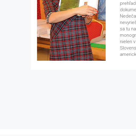
prehľad
dokumen
Nedečan
nevyrie
sa tu na
monograf
nielen 
Slovens
americk