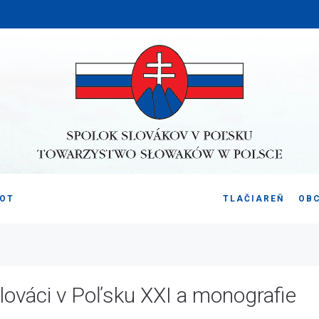
VOT
TLAČIAREŇ
OB
ováci v Poľsku XXI a monografie