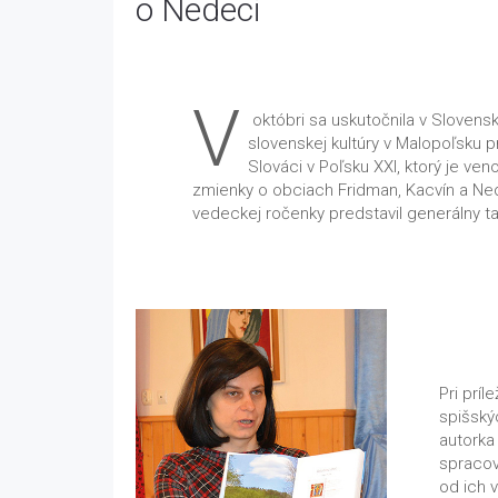
o Nedeci
V
októbri sa uskutočnila v Sloven
slovenskej kultúry v Malopoľsku
Slováci v Poľsku XXI, ktorý je ven
zmienky o obciach Fridman, Kacvín a Ne
vedeckej ročenky predstavil generálny t
Pri príl
spišský
autorka 
spracov
od ich 