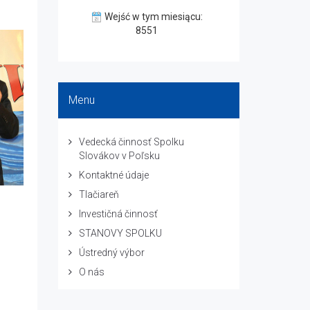
Wejść w tym miesiącu:
8551
Menu
Vedecká činnosť Spolku
Slovákov v Poľsku
Kontaktné údaje
Tlačiareň
Investičná činnosť
STANOVY SPOLKU
Ústredný výbor
O nás