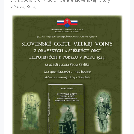
v Malopoľsku o 14:30 pri Centre slovenskej kultúry
v Novej Belej.