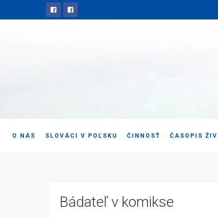
O NÁS
SLOVÁCI V POĽSKU
ČINNOSŤ
ČASOPIS ŽI
Bádateľ v komikse