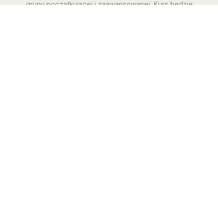
grupy początkującej i zaawansowanej. Kurs będzie
prowadził lektor ze Słowacji.
Serdecznie
zapraszamy wszystkich zainteresowanych.