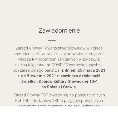
Zawiadomienie
Zarząd Główny Towarzystwa Słowaków w Polsce
zawiadamia, że w związku z wprowadzeniem przez
władze RP obostrzeń sanitarnych w związku z
kolejną falą epidemii COVID-19 wprowadzonych na
obszarze całego państwa,
z dniem 25 marca 2021
r. do 9 kwietnia 2021 r. zawiesza działalność
świetlic i Domów Kultury Słowackiej TSP
na Spiszu i Orawie
.
Zarząd Główny TSP zwraca się do poszczególnych
Kół TSP i Oddziałów TSP o przyjęcie powyższych
decyzji ze zrozumieniem, a do prowadzących
poszczególne świetlice o przestrzeganie ogólnych
zarządzeń i nakazów.