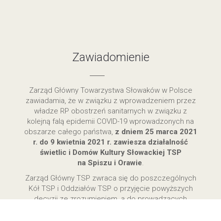
Zawiadomienie
Zarząd Główny Towarzystwa Słowaków w Polsce
zawiadamia, że w związku z wprowadzeniem przez
władze RP obostrzeń sanitarnych w związku z
kolejną falą epidemii COVID-19 wprowadzonych na
obszarze całego państwa,
z dniem 25 marca 2021
r. do 9 kwietnia 2021 r. zawiesza działalność
świetlic i Domów Kultury Słowackiej TSP
na Spiszu i Orawie
.
Zarząd Główny TSP zwraca się do poszczególnych
Kół TSP i Oddziałów TSP o przyjęcie powyższych
decyzji ze zrozumieniem, a do prowadzących
poszczególne świetlice o przestrzeganie ogólnych
zarządzeń i nakazów.