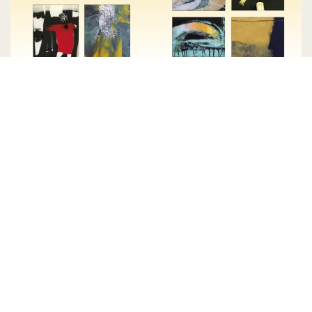
„Przenikanie barw” – nowa
wystawa w Galerii TSP
23 stycznia 2023 r. o godz. 18.00
Czytaj więcej