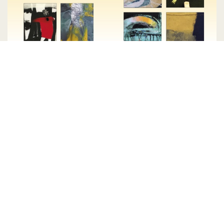
„Przenikanie barw” – nowa
wystawa w Galerii TSP
23 stycznia 2023 r. o godz. 18.00
Czytaj więcej