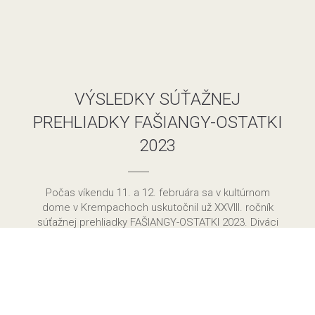
VÝSLEDKY SÚŤAŽNEJ
PREHLIADKY FAŠIANGY-OSTATKI
2023
Počas víkendu 11. a 12. februára sa v kultúrnom
dome v Krempachoch uskutočnil už XXVIII. ročník
súťažnej prehliadky FAŠIANGY-OSTATKI 2023. Diváci
mohli vzhliadnuť skvelé folklórne súbory Malí Beľania
z Novej Belej, Hajduky a Lapšanské fijalôčky z
Vyšných Lápš, Niedziyckie Zazraki z Nedece, Lotrov
a Torecki z Lapšanky i viacerých členov FS Dolina z
Krempách. Zo Slovenska zavítal medzi nás FS
Lomničan z Veľkej Lomnice. Nechýbali ani