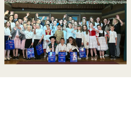
Słowacka poezja i opowieści w
Domu Słowackim w Łapszach
Wyżnych
Najlepsi recytatorzy spośród uczniów uczących się
języka słowackiego w Polsce spotkali się wczoraj w