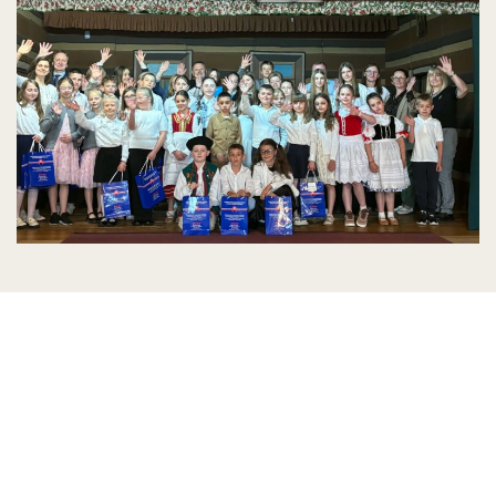
Słowacka poezja i opowieści w
Domu Słowackim w Łapszach
Wyżnych
Najlepsi recytatorzy spośród uczniów uczących się
języka słowackiego w Polsce spotkali się wczoraj w