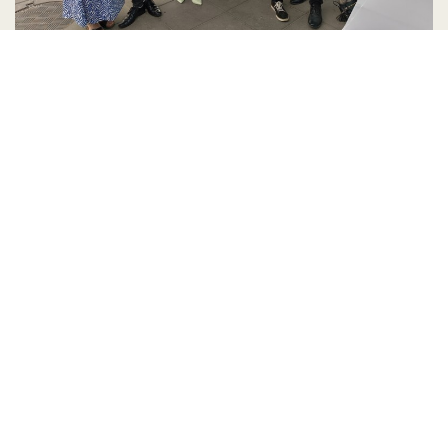
Fenomeny Słowacji w języku,
kulturze i społeczeństwie
Fenomeny Słowacji w języku, kulturze i
społeczeństwie – taki był temat jubileuszowego LX
roku Letniej Szkoły języka i kultury słowackiej Studia
Academica Slovaca. Wzięło w nim udział 111 osób z
31 krajów świata, w tym Słowacy z Polski i nasi
polscy przyjaciele, którzy nie tylko doskonalili swój
język słowacki, ale także odkrywali piękno Słowacji i
prowadzili profesjonalne dyskusje na kluczowe
tematy dotyczące nauczania języka słowackiego za
granicą.