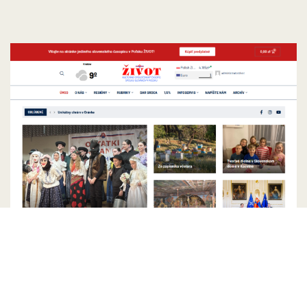
„Život“ online: Czytaj nas zawsze i
wszędzie