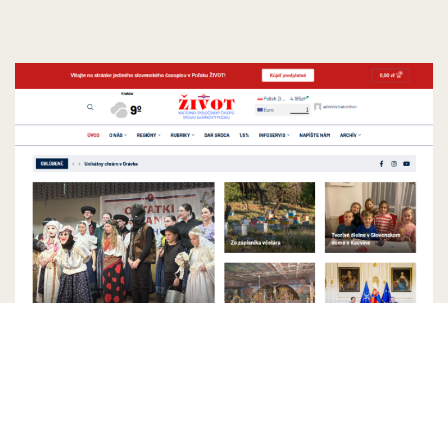
„Život“ online: Czytaj nas zawsze i
wszędzie