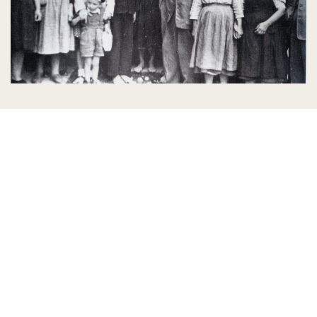
Czy rzeczywiście była to „Walka o
polską Orawę”?
Artykuł pióra Dawida Golika opublikowany w Dzienniku
Polskim z 5 czerwca 2025 r. nr 129 (24605) o
bombastycznej nazwie „Walka o polską Orawę”,
zamieszczony w dziale Historia -Krakowski Oddział
IPN i „Dziennik Polski przypominają”, wywołał moje
zdziwienie.
Czytaj więcej