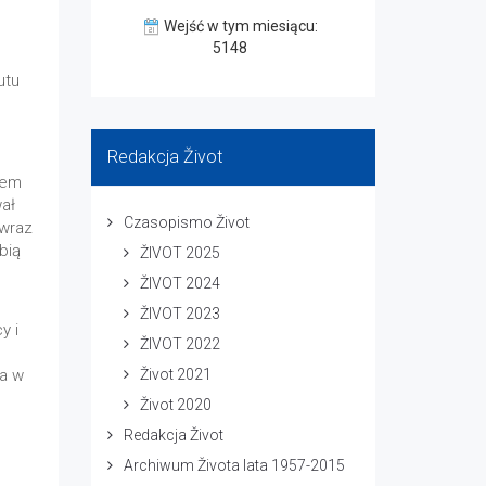
Wejść w tym miesiącu:
5148
utu
Redakcja Život
iem
ał
Czasopismo Život
 wraz
bią
ŽIVOT 2025
ŽIVOT 2024
ŽIVOT 2023
y i
ŽIVOT 2022
Život 2021
a w
Život 2020
Redakcja Život
Archiwum Života lata 1957-2015