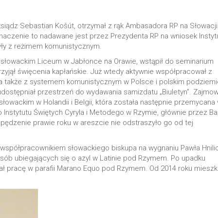
ksiądz Sebastian Košút, otrzymał z rąk Ambasadora RP na Słowacji
naczenie to nadawane jest przez Prezydenta RP na wniosek Instyt
yły z reżimem komunistycznym.
z słowackim Liceum w Jabłonce na Orawie, wstąpił do seminarium
yjął święcenia kapłańskie. Już wtedy aktywnie współpracował z
 także z systemem komunistycznym w Polsce i polskim podziem
udostępniał przestrzeń do wydawania samizdatu „Biuletyn”. Zajmow
 słowackim w Holandii i Belgii, która została następnie przemycana
ego Instytutu Świętych Cyryla i Metodego w Rzymie, głównie przez Ba
spędzenie prawie roku w areszcie nie odstraszyło go od tej
 współpracownikiem słowackiego biskupa na wygnaniu Pawła Hnilic
sób ubiegających się o azyl w Latinie pod Rzymem. Po upadku
ł pracę w parafii Marano Equo pod Rzymem. Od 2014 roku mieszk