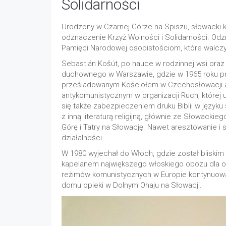
Solidarności
Urodzony w Czarnej Górze na Spiszu, słowacki 
odznaczenie Krzyż Wolności i Solidarności. Odz
Pamięci Narodowej osobistościom, które walcz
Sebastián Košút, po nauce w rodzinnej wsi ora
duchownego w Warszawie, gdzie w 1965 roku prz
prześladowanym Kościołem w Czechosłowacji a
antykomunistycznym w organizacji Ruch, której 
się także zabezpieczeniem druku Biblii w języku
z inną literaturą religijną, głównie ze Słowacki
Górę i Tatry na Słowację. Nawet aresztowanie i 
działalności.
W 1980 wyjechał do Włoch, gdzie został bliskim
kapelanem największego włoskiego obozu dla o
reżimów komunistycznych w Europie kontynuowa
domu opieki w Dolnym Ohaju na Słowacji.