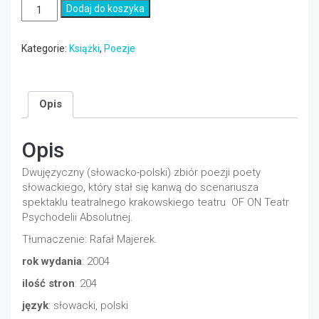
ilość
Dodaj do koszyka
LEIKERT
Jozef:
Rosa
Kategorie:
Książki
,
Poezje
na
duši
/
Opis
Rosa
na
duszy
Opis
Dwujęzyczny (słowacko-polski) zbiór poezji poety
słowackiego, który stał się kanwą do scenariusza
spektaklu teatralnego krakowskiego teatru OF ON Teatr
Psychodelii Absolutnej.
Tłumaczenie: Rafał Majerek.
rok wydania
: 2004
ilość stron
: 204
język
: słowacki, polski