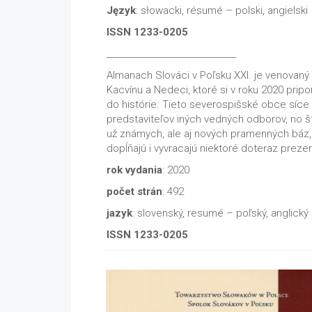
Język
: słowacki, résumé – polski, angielski
ISSN 1233-0205
_______________________________
Almanach Slováci v Poľsku XXI. je venovan
Kacvínu a Nedeci, ktoré si v roku 2020 pripo
do histórie. Tieto severospišské obce síce 
predstaviteľov iných vedných odborov, no š
už známych, ale aj nových pramenných báz, v
dopĺňajú i vyvracajú niektoré doteraz preze
rok vydania
: 2020
počet strán
: 492
jazyk
: slovenský, resumé – poľský, anglický
ISSN 1233-0205