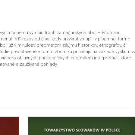
ý výnimočnému výročiu troch zamagurských obcí – Fridmanu,
menuli 700 rokov od čias, kedy prvýkrát vstúpili v písomnej forme
boli už v minulosti predmetom záujmu historikov, etnografov, či
túdie predstavené v tomto zborníku prinášajú na základe výskumo
iacero objavných priekopníckych informácií i interpretácií, ktoré
ntované a zaužívané pohľady.