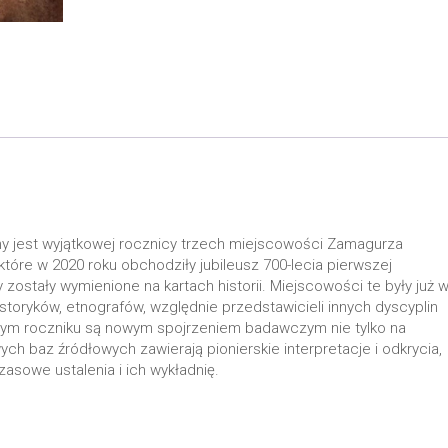
 jest wyjątkowej rocznicy trzech miejscowości Zamagurza
które w 2020 roku obchodziły jubileusz 700-lecia pierwszej
 zostały wymienione na kartach historii. Miejscowości te były już 
toryków, etnografów, względnie przedstawicieli innych dyscyplin
lnym roczniku są nowym spojrzeniem badawczym nie tylko na
ych baz źródłowych zawierają pionierskie interpretacje i odkrycia,
zasowe ustalenia i ich wykładnię.